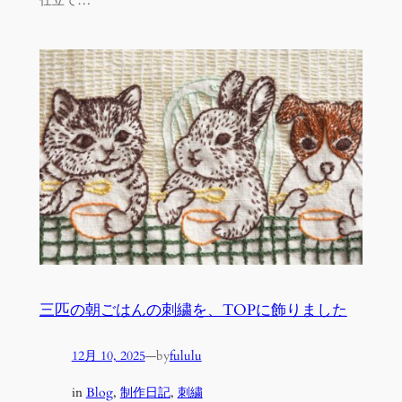
仕立て…
三匹の朝ごはんの刺繍を、TOPに飾りました
12月 10, 2025
—
by
fululu
in
Blog
, 
制作日記
, 
刺繍