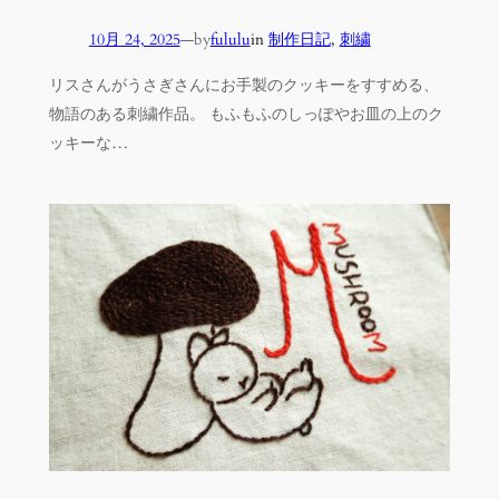
10月 24, 2025
—
by
fululu
in
制作日記
, 
刺繍
リスさんがうさぎさんにお手製のクッキーをすすめる、
物語のある刺繍作品。 もふもふのしっぽやお皿の上のク
ッキーな…