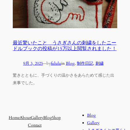
最近驚いたこと うさぎさんの刺繍をしたニー
ドルブックの投稿が15万以上閲覧されました！
9月 3, 2025
—
by
fululu
in
Blog
, 
制作日記
, 
刺繍
驚きとともに、手づくりの温かさをあらためて感じた出
来事でした。
Blog
Home
About
Gallery
Blog
Shop
Gallery
Contact