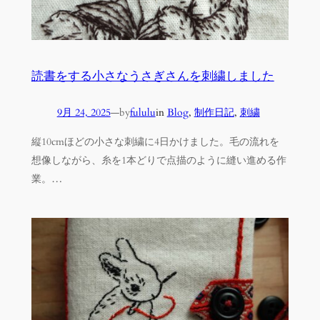
読書をする小さなうさぎさんを刺繍しました
9月 24, 2025
—
by
fululu
in
Blog
, 
制作日記
, 
刺繍
縦10cmほどの小さな刺繍に4日かけました。毛の流れを
想像しながら、糸を1本どりで点描のように縫い進める作
業。…