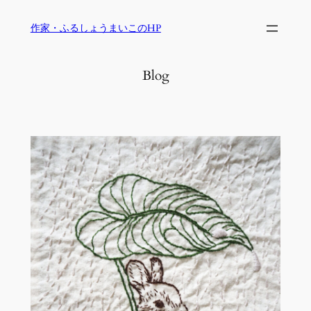
内
作家・ふるしょうまいこのHP
容
を
ス
Blog
キ
ッ
プ