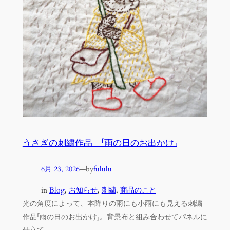
うさぎの刺繍作品 「雨の日のお出かけ」
6月 23, 2026
—
by
fululu
in
Blog
, 
お知らせ
, 
刺繍
, 
商品のこと
光の角度によって、本降りの雨にも小雨にも見える刺繍
作品「雨の日のお出かけ」。背景布と組み合わせてパネルに