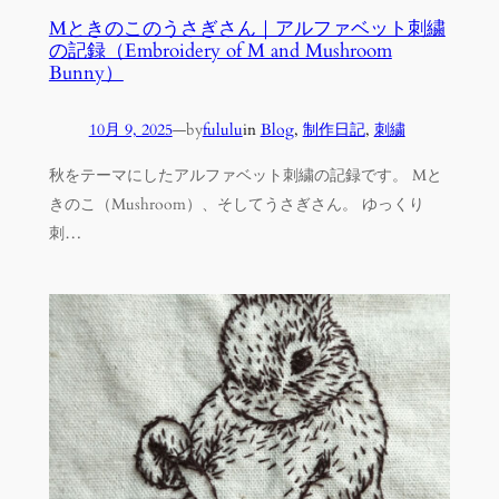
Mときのこのうさぎさん｜アルファベット刺繍
の記録（Embroidery of M and Mushroom
Bunny）
10月 9, 2025
—
by
fululu
in
Blog
, 
制作日記
, 
刺繍
秋をテーマにしたアルファベット刺繍の記録です。 Mと
きのこ（Mushroom）、そしてうさぎさん。 ゆっくり
刺…