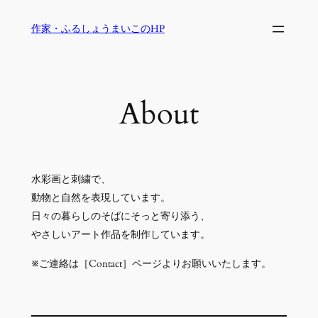
内
作家・ふるしょうまいこのHP
容
を
ス
キ
About
ッ
プ
水彩画と刺繍で、
動物と自然を表現しています。
日々の暮らしのそばにそっと寄り添う、
やさしいアート作品を制作しています。
※ご連絡は［Contact］ページよりお願いいたします。