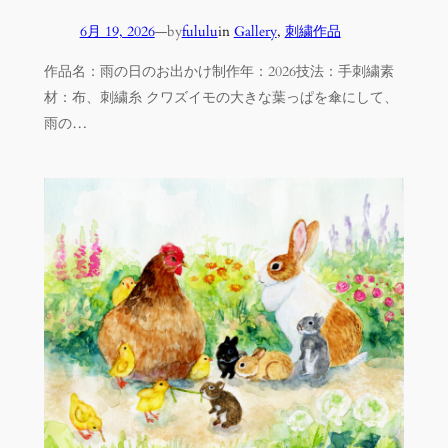
6月 19, 2026
—
by
fululu
in
Gallery
, 
刺繍作品
作品名：雨の日のお出かけ制作年：2026技法：手刺繍素
材：布、刺繍糸 クワズイモの大きな葉っぱを傘にして、
雨の…