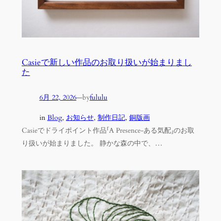
Casieで新しい作品のお取り扱いが始まりまし
た
6月 22, 2026
—
by
fululu
in
Blog
, 
お知らせ
, 
制作日記
, 
銅版画
Casieでドライポイント作品「A Presence-ある気配」のお取
り扱いが始まりました。 静かな森の中で、…