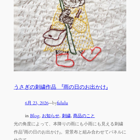
うさぎの刺繍作品 「雨の日のお出かけ」
6月 23, 2026
—
by
fululu
in
Blog
, 
お知らせ
, 
刺繍
, 
商品のこと
光の角度によって、本降りの雨にも小雨にも見える刺繍
作品「雨の日のお出かけ」。背景布と組み合わせてパネルに