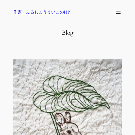
内
作家・ふるしょうまいこのHP
容
を
ス
Blog
キ
ッ
プ