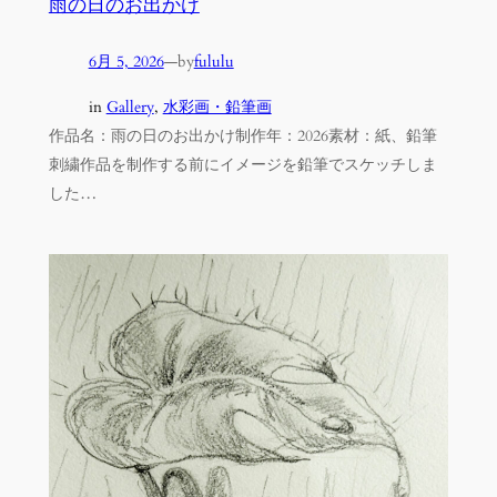
雨の日のお出かけ
6月 5, 2026
—
by
fululu
in
Gallery
, 
水彩画・鉛筆画
作品名：雨の日のお出かけ制作年：2026素材：紙、鉛筆
刺繍作品を制作する前にイメージを鉛筆でスケッチしま
した…