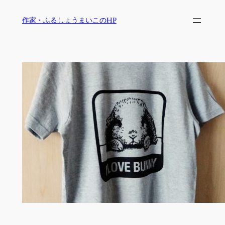
内
作家・ふるしょうまいこのHP
容
を
ス
キ
ッ
プ