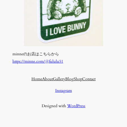
minneのお店はこちらから
https://minne.com/@fululu51
Home
About
Gallery
Blog
Shop
Contact
Instagram
Designed with
WordPress